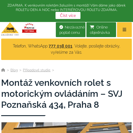
ZDARMA. K venkovním roletám žaluziím s montáží Vám dáme jako dárek
ROLETU DEN A NOC nebo INTERIÉROVOU ROLETU ZDARMA.
Číst více
Nezávazně
Online
poptat cenu
objednávka
Telefon, WhatsApp
777 038 001
. Volejte, posílejte obrázky,
vyřešíme za Vás.
>
Blog
>
Případové studie
>
Montáž venkovních rolet s
motorickým ovládáním – SVJ
Poznaňská 434, Praha 8