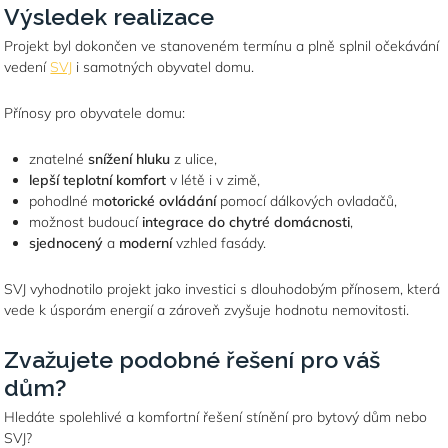
Výsledek realizace
Projekt byl dokončen ve stanoveném termínu a plně splnil očekávání
vedení
SVJ
i samotných obyvatel domu.
Přínosy pro obyvatele domu:
znatelné
snížení hluku
z ulice,
lepší teplotní komfort
v létě i v zimě,
pohodlné m
otorické ovládání
pomocí dálkových ovladačů,
možnost budoucí
integrace do chytré domácnosti
,
sjednocený
a
moderní
vzhled fasády.
SVJ vyhodnotilo projekt jako investici s dlouhodobým přínosem, která
vede k úsporám energií a zároveň zvyšuje hodnotu nemovitosti.
Zvažujete podobné řešení pro váš
dům?
Hledáte spolehlivé a komfortní řešení stínění pro bytový dům nebo
SVJ?