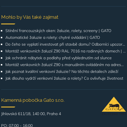
Mohlo by Vás také zajímat
Stínění francouzských oken: žaluzie, rolety, screeny | GATO
Automatické žaluzie a rolety: chytré ovládání | GATO
Do čeho se vyplatí investovat při stavbě domu? Odborníci upozorňují na stínění oken
Montáž venkovních žaluzií Z90 RAL 7016 na rodinných domech | Případová studie
Jak ochránit nábytek a podlahy před vyblednutím od slunce
Montáž venkovních žaluzií Z90 s manuálním ovládáním na adrese Štúrova, Praha 4
Jak poznat kvalitní venkovní žaluzie? Na těchto detailech záleží
Jak dlouho vydrží venkovní žaluzie a rolety? Co ovlivňuje životnost
Kamenná pobočka Gato s.r.o.
Jihlavská 611/18, 140 00, Praha 4
PO: 07:00 - 16:00