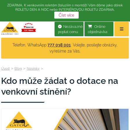
ZDARMA. K venkovním roletám žaluziím s montáží Vám dáme jako dárek
ROLETU DEN A NOC nebo INTERIÉROVOU ROLETU ZDARMA.
Číst více
Nezávazně
Online
poptat cenu
objednávka
Telefon, WhatsApp
777 038 001
. Volejte, posílejte obrázky,
vyřešíme za Vás.
Úvod
>
Blog
>
Novinky
>
Kdo může žádat o dotace na
venkovní stínění?