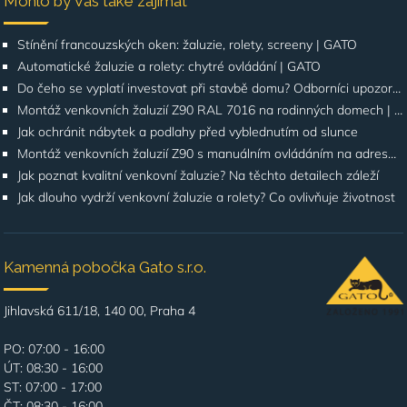
Mohlo by Vás také zajímat
Stínění francouzských oken: žaluzie, rolety, screeny | GATO
Automatické žaluzie a rolety: chytré ovládání | GATO
Do čeho se vyplatí investovat při stavbě domu? Odborníci upozorňují na stínění oken
Montáž venkovních žaluzií Z90 RAL 7016 na rodinných domech | Případová studie
Jak ochránit nábytek a podlahy před vyblednutím od slunce
Montáž venkovních žaluzií Z90 s manuálním ovládáním na adrese Štúrova, Praha 4
Jak poznat kvalitní venkovní žaluzie? Na těchto detailech záleží
Jak dlouho vydrží venkovní žaluzie a rolety? Co ovlivňuje životnost
Kamenná pobočka Gato s.r.o.
Jihlavská 611/18, 140 00, Praha 4
PO: 07:00 - 16:00
ÚT: 08:30 - 16:00
ST: 07:00 - 17:00
ČT: 08:30 - 16:00