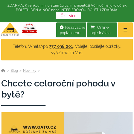
ZDARMA. K venkovním roletám žaluziím s montáží Vám dáme jako dárek
ROLETU DEN A NOC nebo INTERIÉROVOU ROLETU ZDARMA.
Číst více
Nezávazně
Online
poptat cenu
objednávka
Telefon, WhatsApp
777 038 001
. Volejte, posílejte obrázky,
vyřešíme za Vás.
>
Blog
>
Novinky
>
Chcete celoroční pohodu v
bytě?