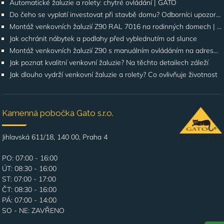
Automatické žaluzie a rolety: chytré ovládání | GATO
Do čeho se vyplatí investovat při stavbě domu? Odborníci upozorňují na stínění oken
Montáž venkovních žaluzií Z90 RAL 7016 na rodinných domech | Případová studie
Jak ochránit nábytek a podlahy před vyblednutím od slunce
Montáž venkovních žaluzií Z90 s manuálním ovládáním na adrese Štúrova, Praha 4
Jak poznat kvalitní venkovní žaluzie? Na těchto detailech záleží
Jak dlouho vydrží venkovní žaluzie a rolety? Co ovlivňuje životnost
Kamenná pobočka Gato s.r.o.
Jihlavská 611/18, 140 00, Praha 4
PO: 07:00 - 16:00
ÚT: 08:30 - 16:00
ST: 07:00 - 17:00
ČT: 08:30 - 16:00
PÁ: 07:00 - 14:00
SO - NE: ZAVŘENO