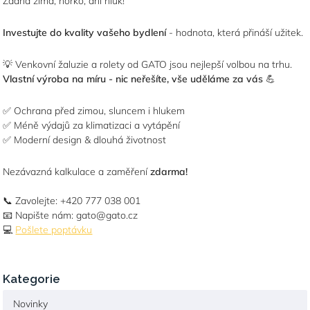
Žádná zima, horko, ani hluk!
Investujte do kvality vašeho bydlení
- hodnota, která přináší užitek.
💡 Venkovní žaluzie a rolety od GATO jsou nejlepší volbou na trhu.
Vlastní výroba na míru - nic neřešíte, vše uděláme za vás
💪
✅ Ochrana před zimou, sluncem i hlukem
✅ Méně výdajů za klimatizaci a vytápění
✅ Moderní design & dlouhá životnost
Nezávazná kalkulace a zaměření
zdarma!
📞 Zavolejte: +420 777 038 001
📧 Napište nám: gato@gato.cz
💻
Pošlete poptávku
Kategorie
Novinky