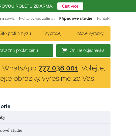
ERIÉROVOU ROLETU ZDARMA.
Číst více
 a servis
Mohlo by vás zajímat
Případové studie
Kontakt
Sítě proti hmyzu
Výprodej
Hotové výrobky
ávazně poptat cenu
Online objednávka
n, WhatsApp
777 038 001
. Volejte,
lejte obrázky, vyřešíme za Vás.
orie
nky
adové studie