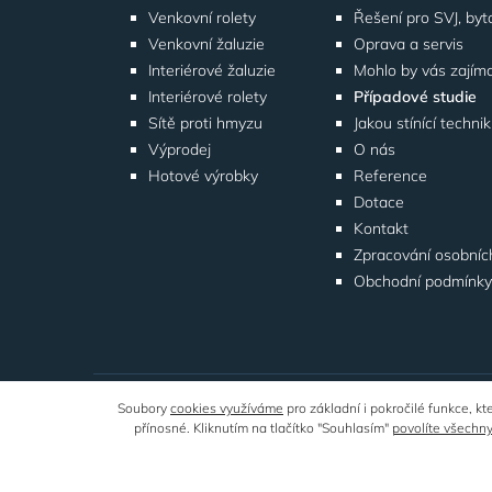
Venkovní rolety
Venkovní žaluzie
Oprava a servis
Interiérové žaluzie
Mohlo by vás zajím
Interiérové rolety
Případové studie
Sítě proti hmyzu
Jakou stínící techni
Výprodej
O nás
Hotové výrobky
Reference
Dotace
Kontakt
Zpracování osobníc
Obchodní podmínk
Soubory
cookies využíváme
pro základní i pokročilé funkce, k
přínosné. Kliknutím na tlačítko "Souhlasím"
povolíte všechny