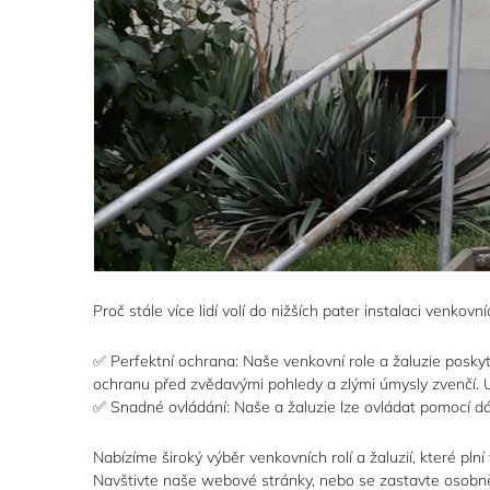
Proč stále více lidí volí do nižších pater instalaci venkovníc
✅ Perfektní ochrana: Naše venkovní role a žaluzie poskytu
ochranu před zvědavými pohledy a zlými úmysly zvenčí. U
✅ Snadné ovládání: Naše a žaluzie lze ovládat pomocí dálk
Nabízíme široký výběr venkovních rolí a žaluzií, které pln
Navštivte naše webové stránky, nebo se zastavte osobně