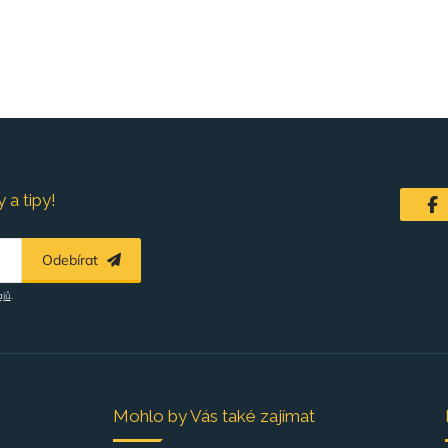
 a tipy!
Odebírat
ajů
.
Mohlo by Vás také zajímat