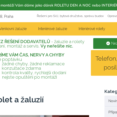
m s montáží Vám dáme jako dárek ROLETU DEN A NOC nebo INT
Řešení pro SVJ, bytová družstva, správu budov
Oprava
18, Praha
Venkovní žaluzie
Interiérové žaluzie
Interiérové rolety
EZ ŘEŠENÍ DODAVATELŮ
- žaluzie a rolety
Nez
ní, montáž a servis.
Vy neřešíte nic.
TŘÍME VÁM ČAS, NERVY A CHYBY
Telefo
te poptávku
žádné chyby, žádné reklamace
posí
konzultace zdarma
kontrola kvality, rychlejší dodání
nejste opuštěni po montáži
Kateg
et a žaluzií
Novi
Příp