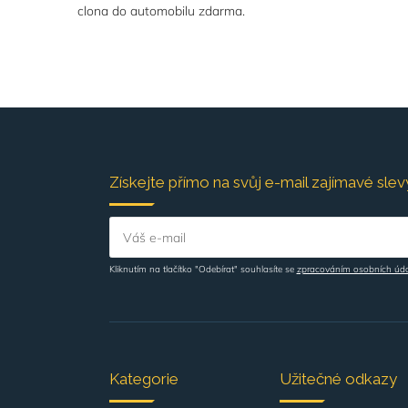
clona do automobilu zdarma.
Získejte přímo na svůj e-mail zajímavé slevy
Váš e-mail
Kliknutím na tlačítko "Odebírat" souhlasíte se
zpracováním osobních úd
Kategorie
Užitečné odkazy