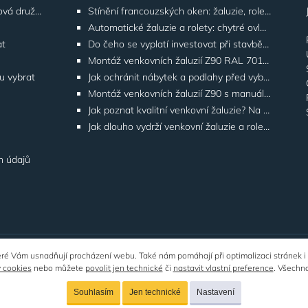
Řešení pro SVJ, bytová družstva, správu budov
Stínění francouzských oken: žaluzie, rolety, screeny | GATO
Automatické žaluzie a rolety: chytré ovládání | GATO
at
Do čeho se vyplatí investovat při stavbě domu? Odborníci upozorňují na stínění oken
Montáž venkovních žaluzií Z90 RAL 7016 na rodinných domech | Případová studie
ku vybrat
Jak ochránit nábytek a podlahy před vyblednutím od slunce
Montáž venkovních žaluzií Z90 s manuálním ovládáním na adrese Štúrova, Praha 4
Jak poznat kvalitní venkovní žaluzie? Na těchto detailech záleží
Jak dlouho vydrží venkovní žaluzie a rolety? Co ovlivňuje životnost
h údajů
y
teré Vám usnadňují procházení webu. Také nám pomáhají při optimalizaci stránek i
© 2026
GATO Praha
- všechna práva vyhrazena.
 cookies
nebo můžete
povolit jen technické
či
nastavit vlastní preference
. Všechn
Souhlasím
Jen technické
Nastavení