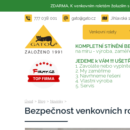
ZDARMA. K venkovním roletám žaluzií
777 038 001
gato@gato.cz
Jihlavská 
Venkovní rolety
KOMPLETNÍ STÍNĚNÍ B
na míru - výroba, zaměře
JEDEME k VÁM !!! UŠE
1. Zavoláte nebo vyplní
2.
My zaměříme
3.
Navrhneme řešení
4.
Vlastní výroba
5.
Servis
Úvod
>
Blog
>
Novinky
>
Bezpečnost venkovních rol